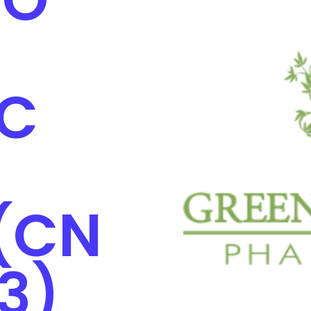
C
(CN
3)