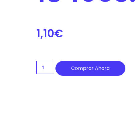
de
accesibilidad.
1,10
€
Comprar Ahora