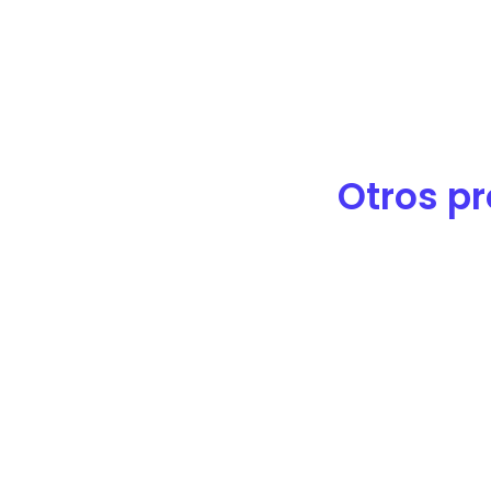
de
accesibilidad.
Otros pr