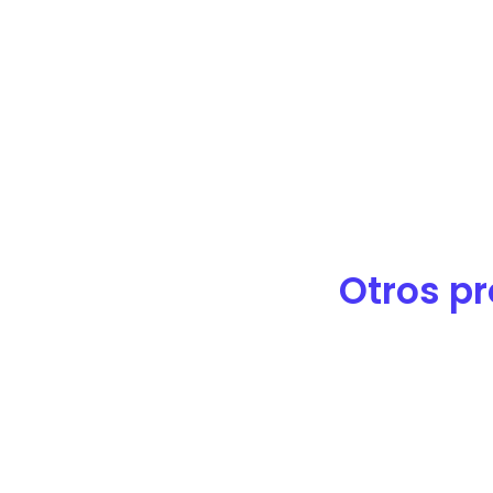
de
accesibilidad.
Otros pr