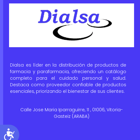
Dialsa es líder en la distribución de productos de
farmacia y parafarmacia, ofreciendo un catálogo
completo para el cuidado personal y salud.
Destaca como proveedor confiable de productos
esenciales, priorizando el bienestar de sus clientes.
Calle Jose Maria Iparraguirre, 11 , 01006, Vitoria-
Gasteiz (ARABA)
Accesibilidad