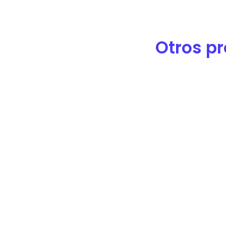
de
accesibilidad.
Otros pr