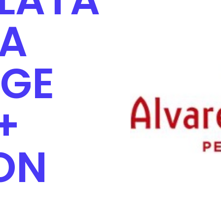
IA
GE
+
ON