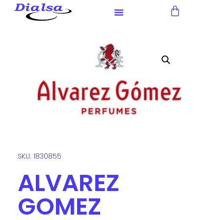
Nota:
este
sitio
web
incluye
un
sistema
de
accesibilidad.
SKU: 1830855
ALVAREZ
GOMEZ