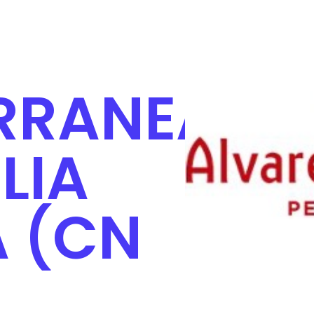
RRANEAS
LIA
 (CN