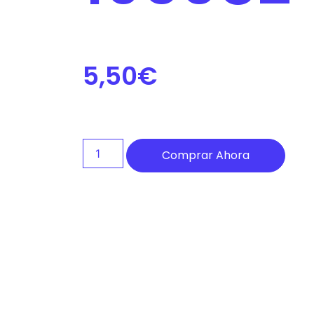
de
accesibilidad.
5,50
€
Comprar Ahora