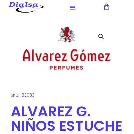
Nota:
este
sitio
web
incluye
un
sistema
de
accesibilidad.
SKU: 1830831
ALVAREZ G.
NIÑOS ESTUCHE