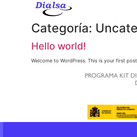
Nota:
este
sitio
Categoría:
Uncate
web
incluye
un
Hello world!
sistema
de
Welcome to WordPress. This is your first post. 
accesibilidad.
Presione
Control-
F11
para
ajustar
el
sitio
web
a
las